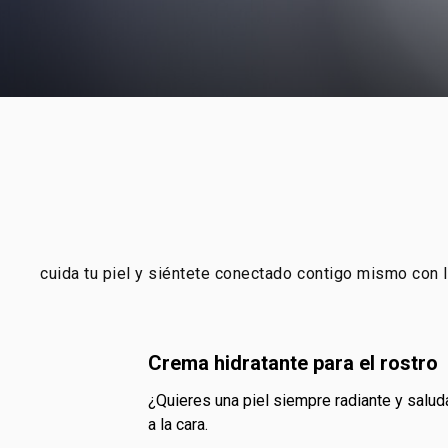
cuida tu piel y siéntete conectado contigo mismo con l
crema hidratante para el rostro
¿quieres una piel siempre radiante y saludable? la respuesta está en los hidratantes faciales de Natura. nutren, protegen y dan un brillo muy especial
a la cara.