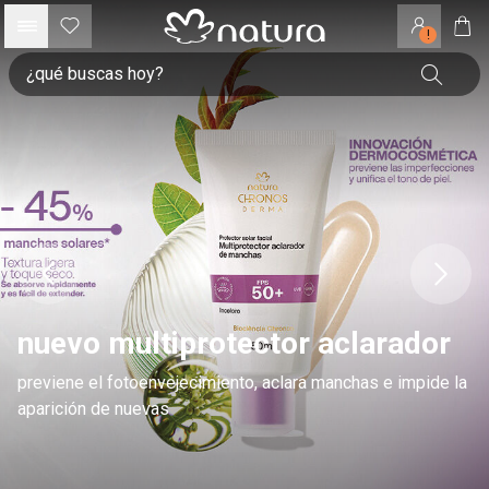
!
nuevo multiprotector aclarador
previene el fotoenvejecimiento, aclara manchas e impide la
aparición de nuevas