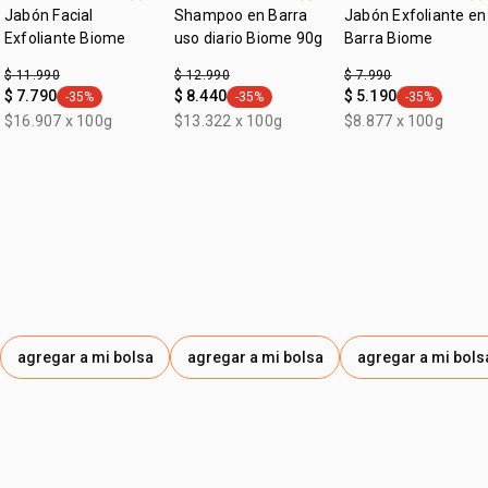
Jabón Facial
Shampoo en Barra
Jabón Exfoliante en
Exfoliante Biome
uso diario Biome 90g
Barra Biome
$ 11.990
$ 12.990
$ 7.990
$ 7.790
$ 8.440
$ 5.190
-35%
-35%
-35%
general.tag -35%
general.tag -35%
general.tag -
$16.907 x 100g
$13.322 x 100g
$8.877 x 100g
agregar a mi bolsa
agregar a mi bolsa
agregar a mi bols