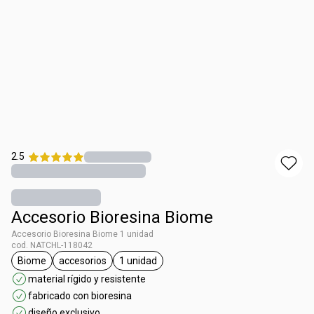
2.5
Accesorio Bioresina Biome
Accesorio Bioresina Biome 1 unidad
cod. NATCHL-118042
Biome
accesorios
1 unidad
general.tag Biome
general.tag accesorios
general.tag 1 unidad
material rígido y resistente
fabricado con bioresina
diseño exclusivo