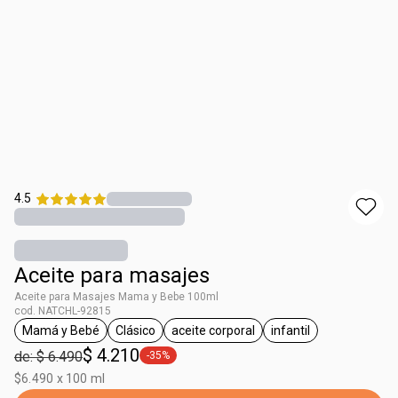
4.5
Aceite para masajes
Aceite para Masajes Mama y Bebe 100ml
cod. NATCHL-92815
Mamá y Bebé
Clásico
aceite corporal
infantil
general.tag Mamá y Bebé
general.tag Clásico
general.tag aceite corporal
general.tag infantil
$ 4.210
de: $ 6.490
-35%
general.tag -35%
$6.490 x 100 ml