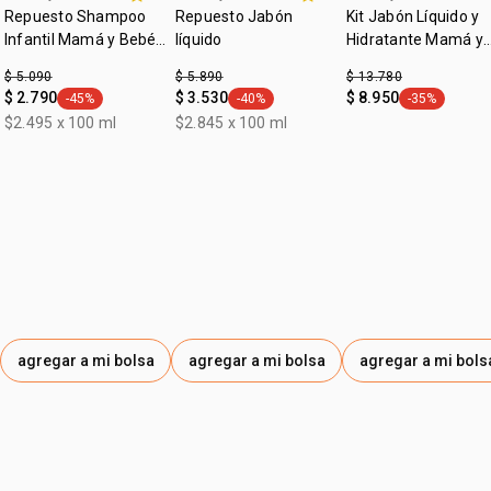
Repuesto Shampoo
Repuesto Jabón
Kit Jabón Líquido y
Infantil Mamá y Bebé
líquido
Hidratante Mamá y
200ml
Bebé Relajante
$ 5.090
$ 5.890
$ 13.780
$ 2.790
$ 3.530
$ 8.950
-45%
-40%
-35%
general.tag -45%
general.tag -40%
general.tag -
$2.495 x 100 ml
$2.845 x 100 ml
agregar a mi bolsa
agregar a mi bolsa
agregar a mi bols