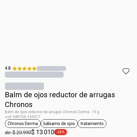
4.8
Balm de ojos reductor de arrugas
Chronos
Balm de ojos reductor de arrugas Chronos Derma - 15 g
cod. NATCHL-169217
Chronos Derma
bálsamo de ojos
tratamiento
general.tag Chronos Derma
general.tag bálsamo de ojos
general.tag tratamient
$ 13.010
de: $ 20.990
-38%
general.tag -38%