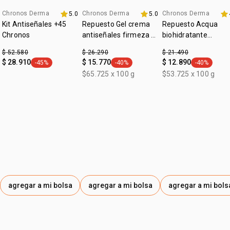
Chronos Derma
Chronos Derma
Chronos Derma
5.0
5.0
Kit Antiseñales +45
Repuesto Gel crema
Repuesto Acqua
Chronos
antiseñales​ firmeza y
biohidratante
luminosidad Chronos
renovador
$ 52.580
$ 26.290
$ 21.490
45+ día
$ 28.910
$ 15.770
$ 12.890
-45%
-40%
-40%
general.tag -45%
general.tag -40%
general.tag
$65.725 x 100 g
$53.725 x 100 g
agregar a mi bolsa
agregar a mi bolsa
agregar a mi bols