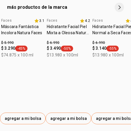
vegano
•
para todo tipo de piel.
más productos de la marca
:
tipo de piel
todo tipo de piel
:
Faces
Faces
Faces
textura
líquida
3.1
4.2
aniversario
aniversario
Máscara Fantástica
Hidratante Facial Piel
Hidratante Facial Pie
:
tono
medio
Incolora Natura Faces
Mixta a Oleosa Natura
Normal a Seca Face
Faces
:
subtono
frío
$ 5.990
$ 6.990
$ 6.990
$ 3.290
$ 3.490
$ 3.140
-45%
-50%
-55%
resistente al agua
general.tag -45%
general.tag -50%
general.tag -
$74.875 x 100 ml
$13.980 x 100ml
$13.980 x 100ml
agregar a mi bolsa
agregar a mi bolsa
agregar a mi bols