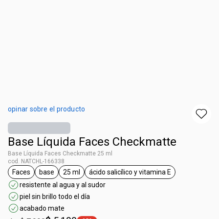
opinar sobre el producto
Base Líquida Faces Checkmatte
Base Líquida Faces Checkmatte 25 ml
cod. NATCHL-166338
Faces
base
25 ml
ácido salicílico y vitamina E
general.tag Faces
general.tag base
general.tag 25 ml
general.tag ácido salicílico y
resistente al agua y al sudor
piel sin brillo todo el día
acabado mate