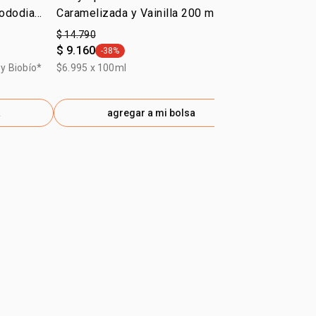
Tododia
Caramelizada y Vainilla 200 ml
BálsamoTodo
$ 14.790
$ 43.060
$ 9.160
$ 23.680
-38%
-45
general.tag -38%
gen
y Biobío*
$6.995 x 100ml
a
agregar a mi bolsa
ag