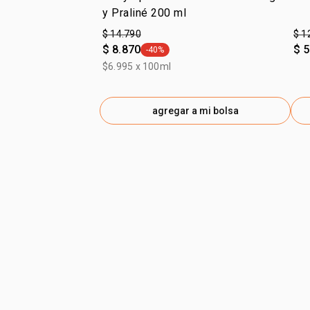
y Praliné 200 ml
$ 14.790
$ 1
$ 8.870
$ 5
-40%
general.tag -40%
$6.995 x 100ml
agregar a mi bolsa