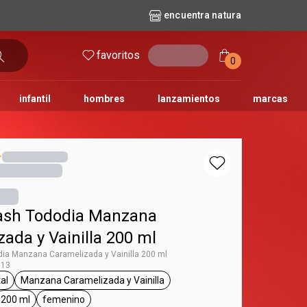
encuentra natura
favoritos
entrar
0
infantil
hombres
lanzamientos
marcas
no
dos diarios
iles
y bebé
repuestos maquillaje
natura solar
naturé
tododia
una
ash Tododia Manzana
ada y Vainilla 200 ml
dia Manzana Caramelizada y Vainilla 200 ml
013
tal
Manzana Caramelizada y Vainilla
g Tododia
eneral.tag frutal
general.tag Manzana Caramelizada y Vainilla
200 ml
femenino
tag body splash
general.tag 200 ml
general.tag femenino