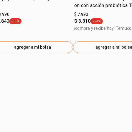
on con acción prebiótica 
sin perfume 70 ml
2.990
$ 7.990
.840
$ 3.310
-55%
-59%
general.tag -55%
general.tag -59%
¡compra y recibe hoy! Temuco 
agregar a mi bolsa
agregar a mi bols