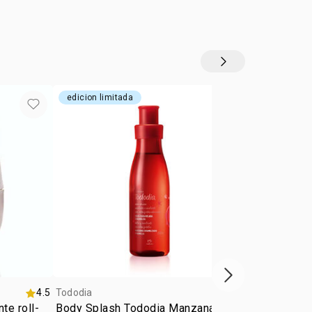
o
de más desees, excepto en el rostro.
:
ilia
adocicado
edicion limitada
Siguiente vitrina
4.5
Tododia
4.8
Tododia
te roll-
Body Splash Tododia Manzana
Kit Jabón, 