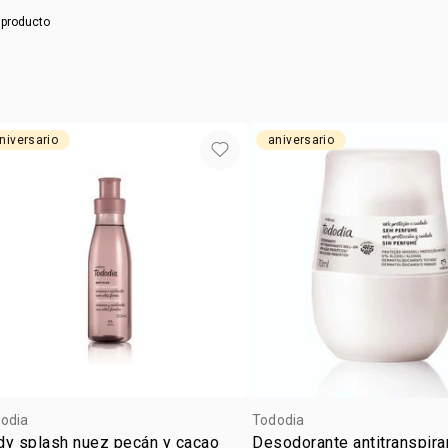
vegan
orejas
y don
 producto
subfam
niversario
aniversario
odia
Tododia
dy splash nuez pecán y cacao
Desodorante antitranspiran