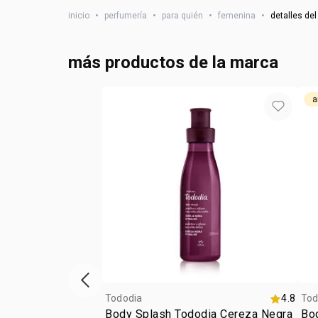
inicio
•
perfumería
•
para quién
•
femenina
•
detalles del
más productos de la marca
a
Vitrina de productos anterior
Tododia
4.8
Tod
Body Splash Tododia Cereza Negra
Bo