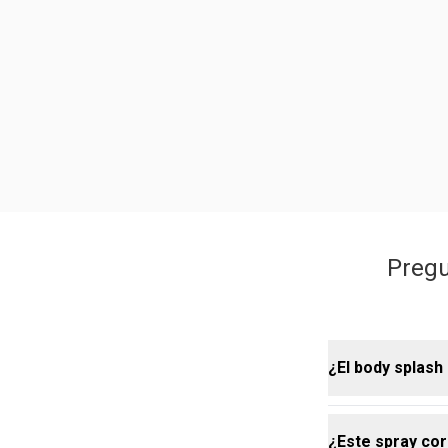
Pregu
¿El body splas
¿Este spray corp