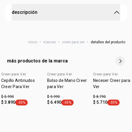
descripción
Haz un regalo con impacto.
•
100% de lo recaudado es destinado a mejorar la
educación del país
inicio
•
marcas
•
creer para ver
•
detalles del producto
•
lleva todos tus esenciales en un solo lugar
medidas 11 x 10 x 4 cms
material: 60% poliéster
más productos de la marca
Creer para Ver
Creer para Ver
Creer para Ver
edicion limitada
edicion limitada
Cepillo Antinudos
Bolso de Mano Creer
Neceser Creer para
Creer Para Ver
para Ver
Ver
$ 5.990
$ 9.990
$ 8.790
$ 3.890
$ 6.490
$ 5.710
-35%
-35%
-35%
general.tag -35%
general.tag -35%
general.tag -