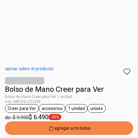
opinar sobre el producto
Bolso de Mano Creer para Ver
Bolso de mano Creer para Ver 1 unidad
cod. NATCHL-227038
Creer para Ver
accesorios
1 unidad
unisex
general.tag Creer para Ver
general.tag accesorios
general.tag 1 unidad
general.tag unisex
$ 6.490
de: $ 9.990
-35%
general.tag -35%
agregar a mi bolsa