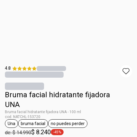
4.8
Bruma facial hidratante fijadora
UNA
Bruma facial hidratante fijadora UNA - 100 ml
cod. NATCHL-153720
Una
bruma facial
no puedes perder
general.tag Una
general.tag bruma facial
general.tag no puedes perder
$ 8.240
de: $ 14.990
-45%
general.tag -45%