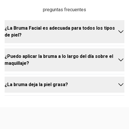
preguntas frecuentes
¿La Bruma Facial es adecuada para todos los tipos
de piel?
¿Puedo aplicar la bruma a lo largo del día sobre el
Sí, la Bruma Facial Hidratante Fijadora Una está
maquillaje?
formulada para ser eficaz en todos los tipos de piel,
proporcionando hidratación y fijación sin ser pesada
¿La bruma deja la piel grasa?
Sí, la bruma puede aplicarse en cualquier momento
del día para reavivar el maquillaje y refrescar la piel
No, la fórmula es ligera y proporciona hidratación sin
dejar la piel grasa, garantizando un acabado natural y
luminoso