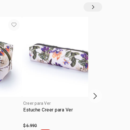
Siguiente vitrina
Creer para Ver
Creer para Ve
Estuche Creer para Ver
Cintillo Des
$ 6.990
$ 5.990