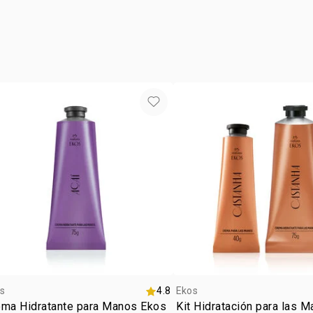
vegan
movimiento
•
la línea E
tipo de
familias
gua
tipo de
s
4.8
Ekos
ema Hidratante para Manos Ekos
Kit Hidratación para las 