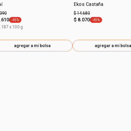
aí
Ekos Castaña
.390
$ 14.680
.610
$ 8.070
-45%
-45%
general.tag -45%
general.tag -45%
.187 x 100 g
agregar a mi bolsa
agregar a mi bols