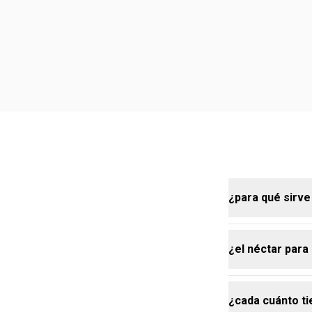
¿para qué sirv
¿el néctar para
el néctar de 
prolongada pa
película prot
¿cada cuánto t
además de hid
sí, el product