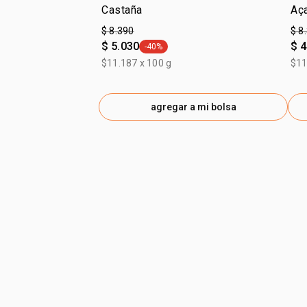
Castaña
Aç
$ 8.390
$ 8
$ 5.030
$ 4
-40%
general.tag -40%
$11.187 x 100 g
$11
agregar a mi bolsa