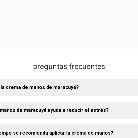
preguntas frecuentes
e la crema de manos de maracuyá?
 manos de maracuyá ayuda a reducir el estrés?
manos maracuyá tiene una función principal de hidratación inmedi
ra las manos y cutículas. su textura ligera y de rápida absorción
ectora sobre la piel, dejándola suave y delicadamente perfumada.
iempo se recomienda aplicar la crema de manos?
ratar, su fórmula está diseñada para:
o tiene una propiedad clave denominada ""antiestrés cutáneo"". el