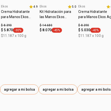
•
97% de origen natural.
Ekos
Ekos
Ekos
4.9
5.0
Crema Hidratante
Kit Hidratación para
Crema Hidratante
para Manos Ekos
las Manos Ekos
para Manos Ekos Aç
Castaña
Castaña
$ 8.390
$ 14.680
$ 8.390
$ 5.870
$ 8.070
$ 5.030
-30%
-45%
-40%
general.tag -30%
general.tag -45%
general.tag -
$11.187 x 100 g
$11.187 x 100 g
agregar a mi bolsa
agregar a mi bolsa
agregar a mi bols