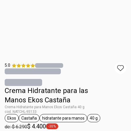
5.0
Crema Hidratante para las
Manos Ekos Castaña
Crema Hidratante para Manos Ekos Castaña 40 g
cod. NATCHL-95133
Ekos
Castaña
hidratante para manos
40 g
general.tag Ekos
general.tag Castaña
general.tag hidratante para manos
general.tag 40 g
$ 4.400
de: $ 6.290
-30%
general.tag -30%