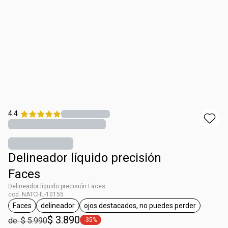
4.4
Delineador líquido precisión
Faces
Delineador líquido precisión Faces
cod. NATCHL-10155
Faces
delineador
ojos destacados, no puedes perder
general.tag Faces
general.tag delineador
general.tag ojos destacado
$ 3.890
de: $ 5.990
-35%
general.tag -35%