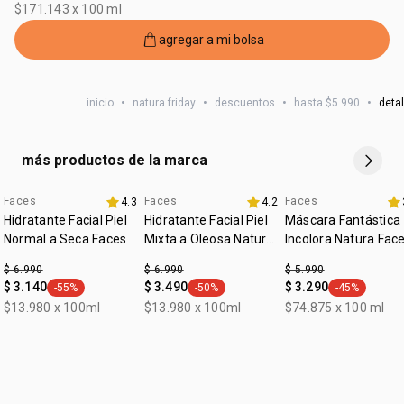
$171.143 x 100 ml
agregar a mi bolsa
inicio
•
natura friday
•
descuentos
•
hasta $5.990
•
detal
más productos de la marca
Faces
Faces
Faces
4.3
4.2
aniversario
aniversario
Hidratante Facial Piel
Hidratante Facial Piel
Máscara Fantástica
Normal a Seca Faces
Mixta a Oleosa Natura
Incolora Natura Fac
Faces
$ 6.990
$ 6.990
$ 5.990
$ 3.140
$ 3.490
$ 3.290
-55%
-50%
-45%
general.tag -55%
general.tag -50%
general.tag -
$13.980 x 100ml
$13.980 x 100ml
$74.875 x 100 ml