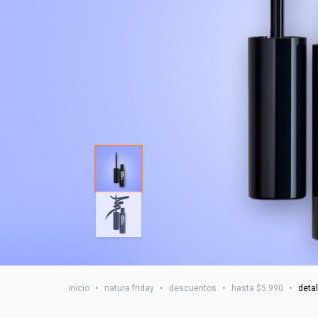
inicio
•
natura friday
•
descuentos
•
hasta $5.990
•
detal