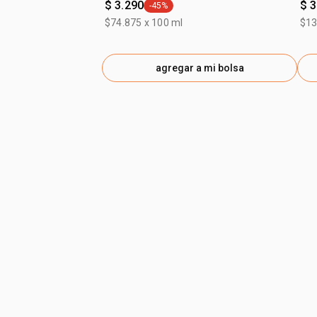
$ 3.290
$ 3
-45%
general.tag -45%
$74.875 x 100 ml
$13
agregar a mi bolsa