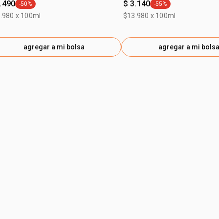
.490
$ 3.140
-50%
-55%
general.tag -50%
general.tag -55%
.980 x 100ml
$13.980 x 100ml
agregar a mi bolsa
agregar a mi bols