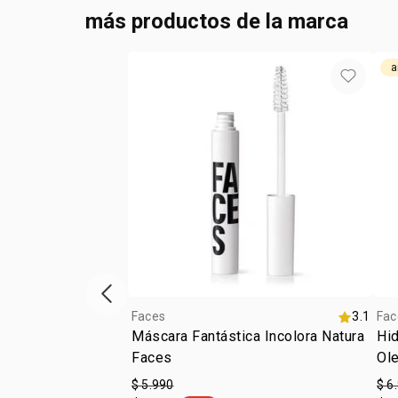
más productos de la marca
a
Vitrina de productos anterior
Faces
3.1
Fac
Máscara Fantástica Incolora Natura
Hid
Faces
Ol
$ 5.990
$ 6