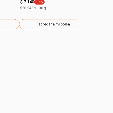
$ 7.140
$ 4.540
-35%
-35%
general.tag -35%
gener
$28.543 x 100 g
$39.933 x 100
a
agregar a mi bolsa
ag