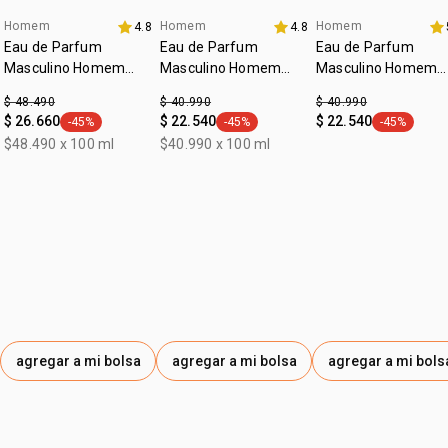
Homem
Homem
Homem
4.8
4.8
Eau de Parfum
Eau de Parfum
Eau de Parfum
Masculino Homem
Masculino Homem
Masculino Homem
Cor.Agio 100ml
Potence 100ml
Identidad 100 ml
$ 48.490
$ 40.990
$ 40.990
$ 26.660
$ 22.540
$ 22.540
-45%
-45%
-45%
general.tag -45%
general.tag -45%
general.tag
$48.490 x 100 ml
$40.990 x 100 ml
agregar a mi bolsa
agregar a mi bolsa
agregar a mi bols