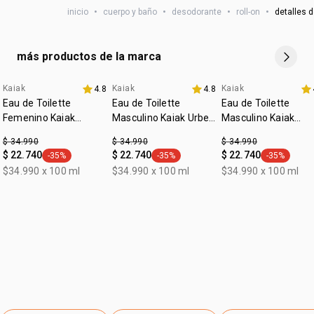
vegano
inicio
•
cuerpo y baño
•
desodorante
•
roll-on
•
detalles d
:
tipo de piel
todo tipo de piel
más productos de la marca
Kaiak
Kaiak
Kaiak
4.8
4.8
Eau de Toilette
Eau de Toilette
Eau de Toilette
Femenino Kaiak
Masculino Kaiak Urbe
Masculino Kaiak
Clásico 100ml
100ml
Clásico 100ml
$ 34.990
$ 34.990
$ 34.990
$ 22.740
$ 22.740
$ 22.740
-35%
-35%
-35%
general.tag -35%
general.tag -35%
general.tag
$34.990 x 100 ml
$34.990 x 100 ml
$34.990 x 100 ml