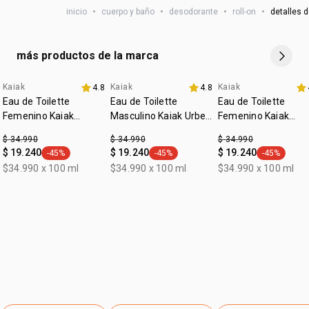
vegano
inicio
•
cuerpo y baño
•
desodorante
•
roll-on
•
detalles d
:
tipo de piel
todo tipo de piel
más productos de la marca
Kaiak
Kaiak
Kaiak
4.8
4.8
Eau de Toilette
Eau de Toilette
Eau de Toilette
Femenino Kaiak
Masculino Kaiak Urbe
Femenino Kaiak
Clásico 100ml
100ml
Aventura 100ml
$ 34.990
$ 34.990
$ 34.990
$ 19.240
$ 19.240
$ 19.240
-45%
-45%
-45%
general.tag -45%
general.tag -45%
general.tag
$34.990 x 100 ml
$34.990 x 100 ml
$34.990 x 100 ml