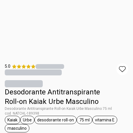
5.0
Desodorante Antitranspirante
Roll-on Kaiak Urbe Masculino
Desodorante Antitranspirante Roll-on Kaiak Urbe Masculino 75 ml
cod. NATCHL-189398
Kaiak
Urbe
desodorante roll-on
75 ml
vitamina E
general.tag Kaiak
general.tag Urbe
general.tag desodorante roll-on
general.tag 75 ml
general.tag vit
masculino
general.tag masculino