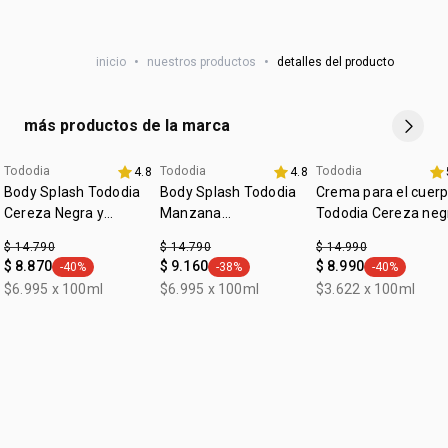
AQUA / WATER / EAU, ALUMINUM ZIRCONIUM
PENTACHLOROHYDRATE, STEARETH-2, GLYCERIN,
inicio
•
nuestros productos
•
detalles del producto
CANOLA OIL / HUILE DE COLZA, HELIANTHUS ANNUUS
HYBRID OIL / HELIANTHUS ANNUUS (SUNFLOWER) SEED
OIL, STEARETH-21, ISOPROPYL MYRISTATE, TREHALOSE,
más productos de la marca
TRIETHYL CITRATE, CAPRYLYL GLYCOL,
HYDROXYACETOPHENONE, DISODIUM EDTA,
Tododia
Tododia
Tododia
4.8
4.8
edicion limitada
TOCOPHERYL ACETATE.
Body Splash Tododia
Body Splash Tododia
Crema para el cuer
Cereza Negra y
Manzana
Tododia Cereza neg
Praliné 200 ml
Caramelizada y
y praliné
$ 14.790
$ 14.790
$ 14.990
Vainilla 200 ml
$ 8.870
$ 9.160
$ 8.990
-40%
-38%
-40%
general.tag -40%
general.tag -38%
general.tag -
$6.995 x 100ml
$6.995 x 100ml
$3.622 x 100ml