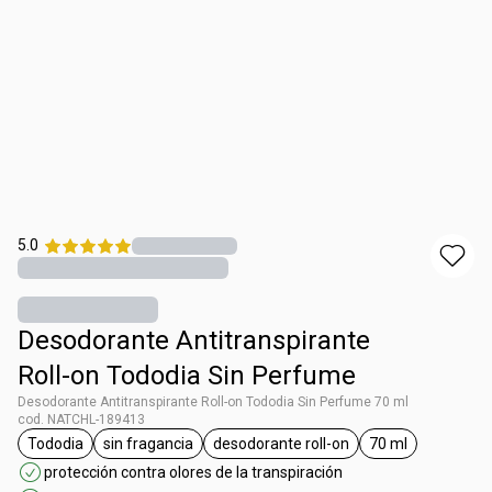
5.0
Desodorante Antitranspirante
Roll-on Tododia Sin Perfume
Desodorante Antitranspirante Roll-on Tododia Sin Perfume 70 ml
cod. NATCHL-189413
Tododia
sin fragancia
desodorante roll-on
70 ml
general.tag Tododia
general.tag sin fragancia
general.tag desodorante roll-o
general.tag 70
protección contra olores de la transpiración