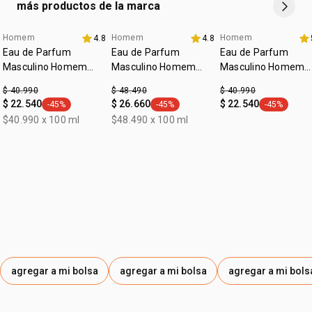
más productos de la marca
• vegano
• ocasión: para salir, ocasiones especiales
• subfamilia: aromático
Homem
Homem
Homem
4.8
4.8
*las imágenes son ilustrativas, este producto esta en una
Eau de Parfum
Eau de Parfum
Eau de Parfum
posición cenital. el contenido de cada producto es el
Masculino Homem
Masculino Homem
Masculino Homem
indicado en su descripción
Potence 100ml
Cor.Agio 100ml
Identidad 100 ml
$ 40.990
$ 48.490
$ 40.990
$ 22.540
$ 26.660
$ 22.540
-45%
-45%
-45%
general.tag -45%
general.tag -45%
general.tag
$40.990 x 100 ml
$48.490 x 100 ml
agregar a mi bolsa
agregar a mi bolsa
agregar a mi bols