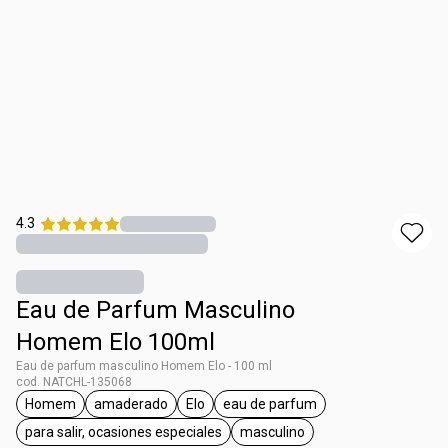
4.3
Eau de Parfum Masculino
Homem Elo 100ml
Eau de parfum masculino Homem Elo - 100 ml
cod. NATCHL-135068
Homem
amaderado
Elo
eau de parfum
general.tag Homem
general.tag amaderado
general.tag Elo
general.tag eau de parfum
para salir, ocasiones especiales
masculino
general.tag para salir, ocasiones especiales
general.tag masculino