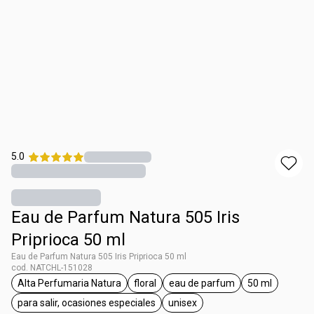
5.0
Eau de Parfum Natura 505 Iris
Priprioca 50 ml
Eau de Parfum Natura 505 Iris Priprioca 50 ml
cod. NATCHL-151028
Alta Perfumaria Natura
floral
eau de parfum
50 ml
general.tag Alta Perfumaria Natura
general.tag floral
general.tag eau de parf
general.tag 
para salir, ocasiones especiales
unisex
general.tag para salir, ocasiones especiales
general.tag unisex