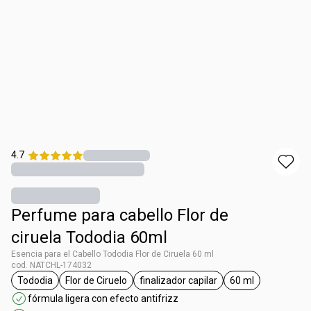
4.7
Perfume para cabello Flor de
ciruela Tododia 60ml
Esencia para el Cabello Tododia Flor de Ciruela 60 ml
cod. NATCHL-174032
Tododia
Flor de Ciruelo
finalizador capilar
60 ml
general.tag Tododia
general.tag Flor de Ciruelo
general.tag finalizador capilar
general.tag 60 
fórmula ligera con efecto antifrizz