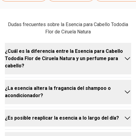
Dudas frecuentes sobre la Esencia para Cabello Tododia
Flor de Ciruela Natura
¿Cuál es la diferencia entre la Esencia para Cabello
Tododia Flor de Ciruela Natura y un perfume para
cabello?
¿La esencia altera la fragancia del shampoo o
En la práctica, ambos cumplen la misma función, con
acondicionador?
el diferencial de tener una fórmula desarrollada
especialmente para el cabello.
¿Es posible reaplicar la esencia a lo largo del día?
No. Actúa como un complemento de los otros
productos capilares, sin alterar sus propiedades.
Puede usarse para mantener la fragancia fresca y