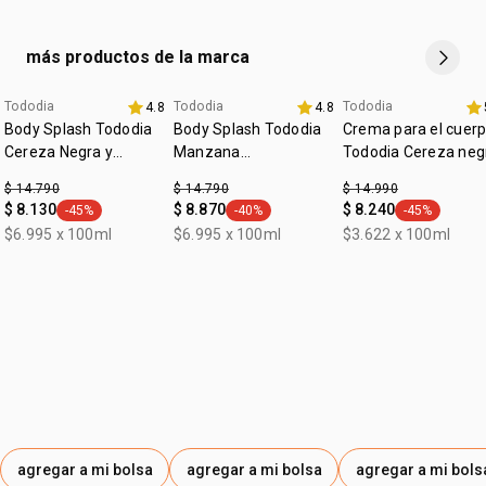
más productos de la marca
Tododia
Tododia
Tododia
4.8
4.8
edicion limitada
Body Splash Tododia
Body Splash Tododia
Crema para el cuer
Cereza Negra y
Manzana
Tododia Cereza neg
Praliné 200 ml
Caramelizada y
y praliné
$ 14.790
$ 14.790
$ 14.990
Vainilla 200 ml
$ 8.130
$ 8.870
$ 8.240
-45%
-40%
-45%
general.tag -45%
general.tag -40%
general.tag -
$6.995 x 100ml
$6.995 x 100ml
$3.622 x 100ml
agregar a mi bolsa
agregar a mi bolsa
agregar a mi bols