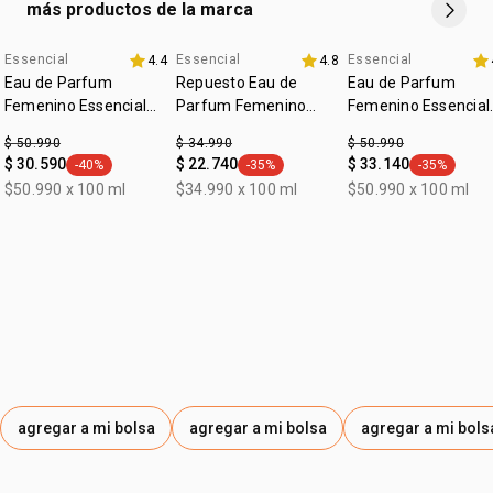
más productos de la marca
Essencial
Essencial
Essencial
4.4
4.8
Eau de Parfum
Repuesto Eau de
Eau de Parfum
Femenino Essencial
Parfum Femenino
Femenino Essencial
Exclusivo 100ml
Essencial Exclusivo
Oud 100ml
$ 50.990
$ 34.990
$ 50.990
100ml
$ 30.590
$ 22.740
$ 33.140
-40%
-35%
-35%
general.tag -40%
general.tag -35%
general.tag
$50.990 x 100 ml
$34.990 x 100 ml
$50.990 x 100 ml
agregar a mi bolsa
agregar a mi bolsa
agregar a mi bols