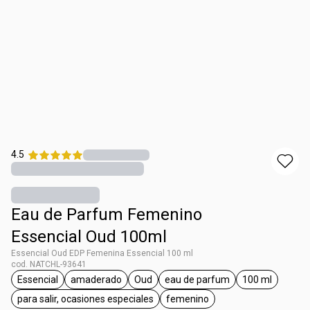
4.5
Eau de Parfum Femenino
Essencial Oud 100ml
Essencial Oud EDP Femenina Essencial 100 ml
cod. NATCHL-93641
Essencial
amaderado
Oud
eau de parfum
100 ml
general.tag Essencial
general.tag amaderado
general.tag Oud
general.tag eau de parfu
general.tag
para salir, ocasiones especiales
femenino
general.tag para salir, ocasiones especiales
general.tag femenino