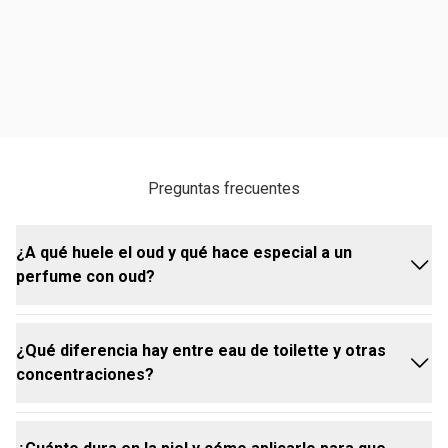
Preguntas frecuentes
¿A qué huele el oud y qué hace especial a un
perfume con oud?
¿Qué diferencia hay entre eau de toilette y otras
El Eau de Parfum Essencial Oud Femenino brinda
concentraciones?
una fragancia amaderada intensa, con notas que
combinan increíbles elementos florales, especiados
y resinosos: