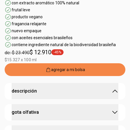
con extracto aromático 100% natural
frutal leve
producto vegano
fragancia relajante
nuevo empaque
con aceites esenciales brasileños
contiene ingrediente natural de la biodiversidad brasileña
$ 12.910
de: $ 23.490
-45%
general.tag -45%
$15.327 x 100 ml
agregar a mi bolsa
descripción
fragancia encantadora y refrescante como un
gota olfativa
descanso en el vaivén de una hamaca.
•
destaca el
ácido dulce
del maracuyá en contraste con el
confort de las
notas de musk y maderas
: