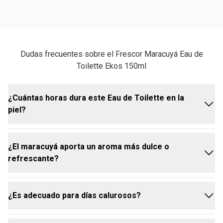
Dudas frecuentes sobre el Frescor Maracuyá Eau de
Toilette Ekos 150ml
¿Cuántas horas dura este Eau de Toilette en la
piel?
¿El maracuyá aporta un aroma más dulce o
La duración de Ekos Frescor Maracuyá puede variar
refrescante?
según el tipo de piel y las actividades diarias. Al ser
una fragancia leve y refrescante, su permanencia
suele ser de varias horas, ofreciendo un aroma
¿Es adecuado para días calurosos?
vibrante que te acompaña con delicadeza. Para
La fragancia maracuyá se destaca por su carácter
prolongar su efecto, te recomendamos hidratar bien
predominantemente refrescante y vibrante. Aunque
tu piel antes de aplicarlo.
tiene un toque frutal, su perfil olfativo se inclina