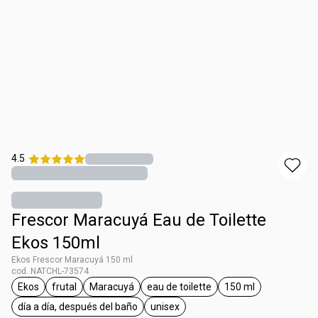
4.5
Frescor Maracuyá Eau de Toilette
Ekos 150ml
Ekos Frescor Maracuyá 150 ml
cod. NATCHL-73574
Ekos
frutal
Maracuyá
eau de toilette
150 ml
general.tag Ekos
general.tag frutal
general.tag Maracuyá
general.tag eau de toilette
general.tag 150 m
día a día, después del baño
unisex
general.tag día a día, después del baño
general.tag unisex