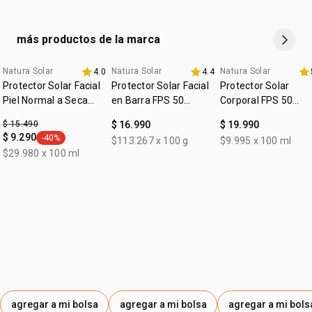
ayudan en el cuidado de la piel después de la exposición
solar
• fragancia refrescante:
con complejo de notas acuosas y
más productos de la marca
frutas frescas, evoca recuerdos vibrantes de los
momentos al sol
Natura Solar
Natura Solar
Natura Solar
4.0
4.4
•
empaque práctico y sostenible: tapa anti-arena y
Protector Solar Facial
Protector Solar Facial
Protector Solar
envases con 100% PE verde
Piel Normal a Seca
en Barra FPS 50
Corporal FPS 50
•
ingredientes seguros para ti y para los corales*.
FPS 50 Natura Solar
Natura Solar
Natura Solar
$ 15.490
$ 16.990
$ 19.990
*fórmula segura para los corales debido a la ausencia de
$ 9.290
-40%
$113.267 x 100 g
$9.995 x 100 ml
Oxybenzona, Octinoxate y Octocrileno.
general.tag -40%
$29.980 x 100 ml
agregar a mi bolsa
agregar a mi bolsa
agregar a mi bols