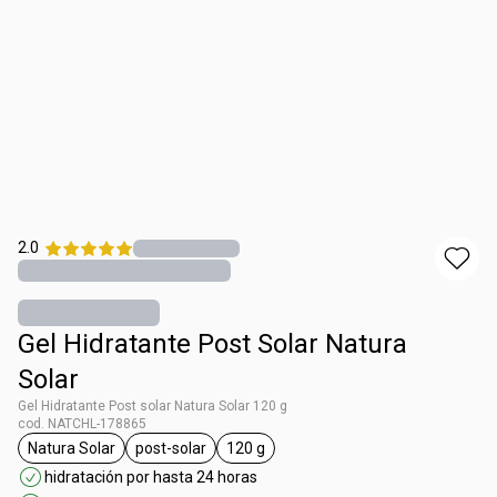
2.0
Gel Hidratante Post Solar Natura
Solar
Gel Hidratante Post solar Natura Solar 120 g
cod. NATCHL-178865
Natura Solar
post-solar
120 g
general.tag Natura Solar
general.tag post-solar
general.tag 120 g
hidratación por hasta 24 horas