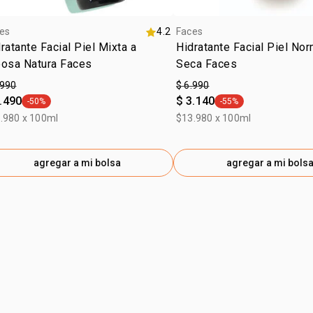
es
4.2
Faces
ratante Facial Piel Mixta a
Hidratante Facial Piel Nor
eosa Natura Faces
Seca Faces
.990
$ 6.990
.490
$ 3.140
-50%
-55%
general.tag -50%
general.tag -55%
.980 x 100ml
$13.980 x 100ml
agregar a mi bolsa
agregar a mi bols