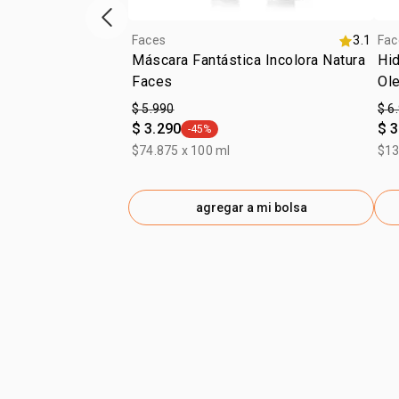
Vitrina de productos anterior
Faces
3.1
Fac
Máscara Fantástica Incolora Natura
Hid
Faces
Ol
$ 5.990
$ 6
$ 3.290
$ 3
-45%
general.tag -45%
$74.875 x 100 ml
$13
agregar a mi bolsa