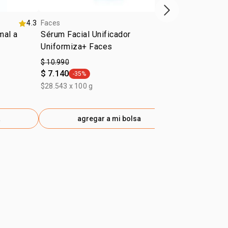
Siguiente vitrina
4.3
Faces
5.0
Faces
mal a
Sérum Facial Unificador
Gel Secativ
Uniformiza+ Faces
Faces
$ 10.990
$ 6.990
$ 7.140
$ 4.540
-35%
-35%
general.tag -35%
gener
$28.543 x 100 g
$39.933 x 100
a
agregar a mi bolsa
ag