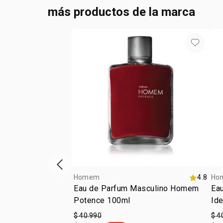
más productos de la marca
Vitrina de productos anterior
Homem
4.8
Ho
Eau de Parfum Masculino Homem
Ea
Potence 100ml
Ide
$ 40.990
$ 4