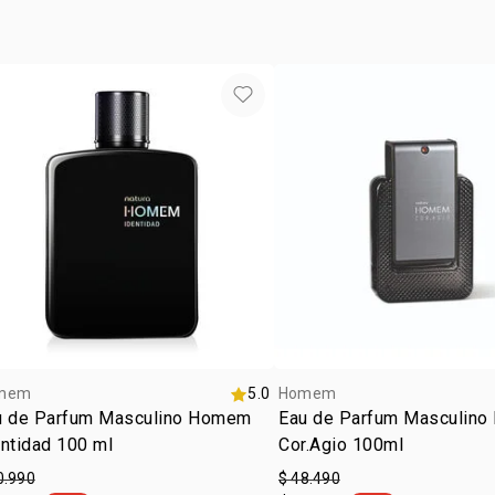
mem
5.0
Homem
u de Parfum Masculino Homem
Eau de Parfum Masculin
ntidad 100 ml
Cor.Agio 100ml
0.990
$ 48.490