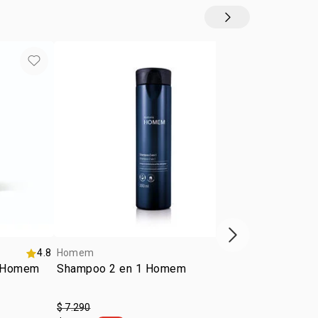
Siguiente vitrina
4.8
Homem
5.0
Homem
o Homem
Shampoo 2 en 1 Homem
Eau de Par
Essence 10
$ 7.290
$ 40.990