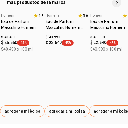
más productos de la marca
Homem
Homem
Homem
4.8
5.0
Eau de Parfum
Eau de Parfum
Eau de Parfum
Masculino Homem
Masculino Homem
Masculino Homem
Cor.Agio 100ml
Identidad 100 ml
Potence 100ml
$ 48.490
$ 40.990
$ 40.990
$ 26.660
$ 22.540
$ 22.540
-45%
-45%
-45%
general.tag -45%
general.tag -45%
general.tag
$48.490 x 100 ml
$40.990 x 100 ml
agregar a mi bolsa
agregar a mi bolsa
agregar a mi bols