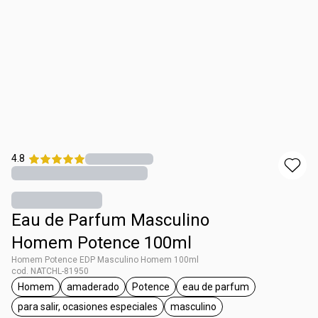
4.8
Eau de Parfum Masculino
Homem Potence 100ml
Homem Potence EDP Masculino Homem 100ml
cod. NATCHL-81950
Homem
amaderado
Potence
eau de parfum
general.tag Homem
general.tag amaderado
general.tag Potence
general.tag eau de pa
para salir, ocasiones especiales
masculino
general.tag para salir, ocasiones especiales
general.tag masculino