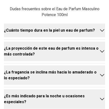
Dudas frecuentes sobre el Eau de Parfum Masculino
Potence 100ml
¿Cuánto tiempo dura en la piel un eau de parfum?
¿La proyección de este eau de parfum es intensa o
Un eau de parfum suele durar hasta 10 horas en la
más controlada?
piel, debido a su alta concentración de aceites
esenciales entre 15-20%. Esto garantiza que su
presencia sea sentida a lo largo del día o de la
¿La fragancia se inclina más hacia lo amaderado o
noche.
El sofisticado perfume masculino Potence tiene una
lo especiado?
proyección intensa y envolvente, con un toque
atrevido y picante. Ofrece una estela elegante y
sofisticada, que se percibe a una distancia
¿Es más indicado para la noche u ocasiones
adecuada, creando una presencia marcante.
En el Eau de parfum masculino, la riqueza de las
especiales?
notas amaderadas es protagonista, aportando