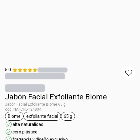
5.0
Jabón Facial Exfoliante Biome
Jabón Facial Exfoliante Biome 65 g
cod. NATCHL-124834
Biome
exfoliante facial
65 g
general.tag Biome
general.tag exfoliante facial
general.tag 65 g
alta naturalidad
cero plástico
fragancia y diseño exclusivo