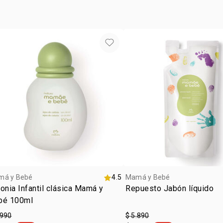
• vegano
• tipo de piel
• textura líq
• 98 % de in
• fragancia
• producto f
má y Bebé
4.5
Mamá y Bebé
onia Infantil clásica Mamá y
Repuesto Jabón líquido
bé 100ml
.990
$ 5.890