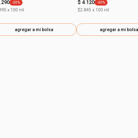
.290
$ 4.120
-30%
-30%
general.tag -30%
general.tag -30%
990 x 100 ml
$2.845 x 100 ml
agregar a mi bolsa
agregar a mi bols