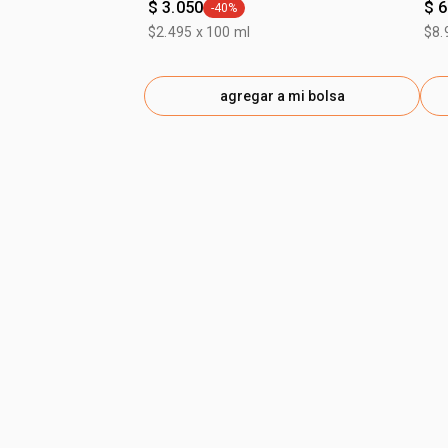
$ 3.050
$ 6
-40%
general.tag -40%
$2.495 x 100 ml
$8.
agregar a mi bolsa