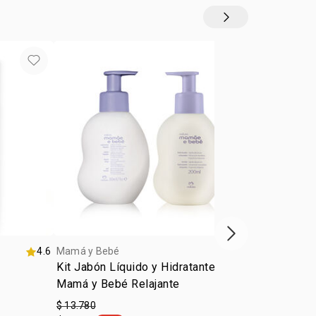
: piel sensible
uida
gredientes naturales
 suave y segura
ormulado para minimizar la aparición de alergias
Siguiente vitrina
4.6
Mamá y Bebé
Mamá y Bebé
Kit Jabón Líquido y Hidratante
Shampoo Inf
Mamá y Bebé Relajante
200ml
$ 13.780
$ 6.390