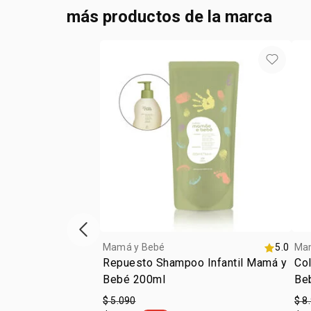
más productos de la marca
Vitrina de productos anterior
Mamá y Bebé
5.0
Ma
Repuesto Shampoo Infantil Mamá y
Col
Bebé 200ml
Be
$ 5.090
$ 8