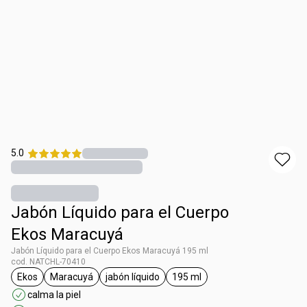
5.0
Jabón Líquido para el Cuerpo
Ekos Maracuyá
Jabón Líquido para el Cuerpo Ekos Maracuyá 195 ml
cod. NATCHL-70410
Ekos
Maracuyá
jabón líquido
195 ml
general.tag Ekos
general.tag Maracuyá
general.tag jabón líquido
general.tag 195 ml
calma la piel