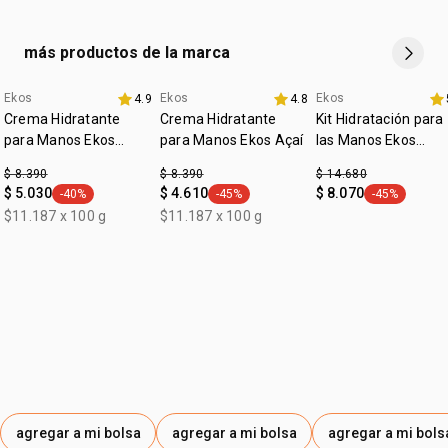
:
corporal en el rostro.
tipo de piel
todo tipo de piel
:
tipo de tratamiento
dermocalmante
más productos de la marca
Ekos
Ekos
Ekos
4.9
4.8
Crema Hidratante
Crema Hidratante
Kit Hidratación para
para Manos Ekos
para Manos Ekos Açaí
las Manos Ekos
Castaña
Castaña
$ 8.390
$ 8.390
$ 14.680
$ 5.030
$ 4.610
$ 8.070
-40%
-45%
-45%
general.tag -40%
general.tag -45%
general.tag -
$11.187 x 100 g
$11.187 x 100 g
agregar a mi bolsa
agregar a mi bolsa
agregar a mi bols