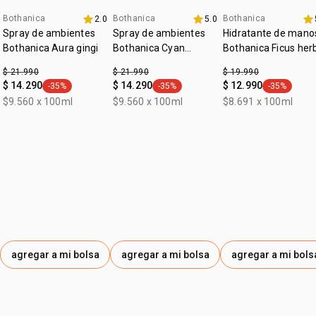
• libre de crueldad animal (Cruelty free)
Bothanica
Bothanica
Bothanica
2.0
5.0
Spray de ambientes
Spray de ambientes
Hidratante de mano
Bothanica Aura gingi
Bothanica Cyan
Bothanica Ficus her
serenum
$ 21.990
$ 21.990
$ 19.990
$ 14.290
$ 14.290
$ 12.990
-35%
-35%
-35%
general.tag -35%
general.tag -35%
general.tag
$9.560 x 100ml
$9.560 x 100ml
$8.691 x 100ml
agregar a mi bolsa
agregar a mi bolsa
agregar a mi bols