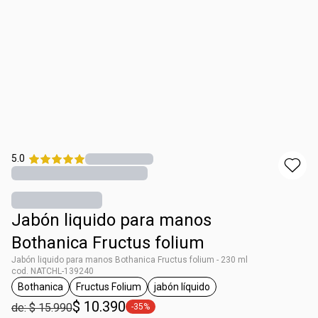
5.0
Jabón liquido para manos
Bothanica Fructus folium
Jabón liquido para manos Bothanica Fructus folium - 230 ml
cod. NATCHL-139240
Bothanica
Fructus Folium
jabón líquido
general.tag Bothanica
general.tag Fructus Folium
general.tag jabón líquido
$ 10.390
de: $ 15.990
-35%
general.tag -35%