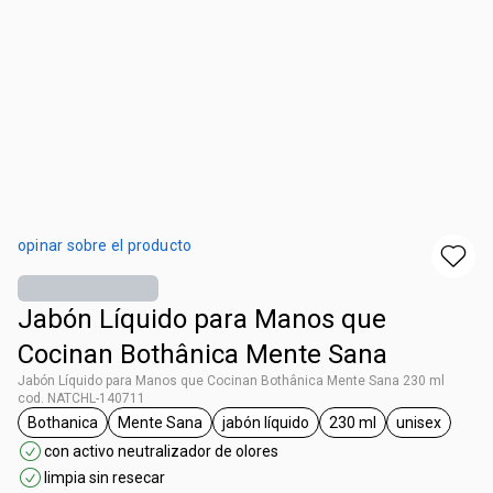
opinar sobre el producto
Jabón Líquido para Manos que
Cocinan Bothânica Mente Sana
Jabón Líquido para Manos que Cocinan Bothânica Mente Sana 230 ml
cod. NATCHL-140711
Bothanica
Mente Sana
jabón líquido
230 ml
unisex
general.tag Bothanica
general.tag Mente Sana
general.tag jabón líquido
general.tag 230 ml
general.ta
con activo neutralizador de olores
limpia sin resecar