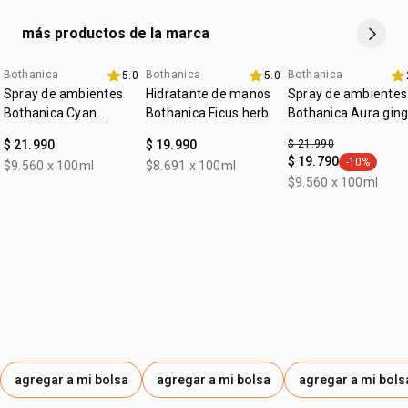
artemisa y anís
sensación de limpieza suave. enjuaga.
•
mezcla exclusiva de aceites esenciales
piel limpia, libre de olores indeseados y lista para recibir el
más productos de la marca
latinoamericanos:
estoraque y priprioca
.
Hidratante Manos Natura Bothânica.
Bothanica
Bothanica
Bothanica
5.0
5.0
Spray de ambientes
Hidratante de manos
Spray de ambientes
Bothanica Cyan
Bothanica Ficus herb
Bothanica Aura ging
serenum
$ 21.990
$ 19.990
$ 21.990
$ 19.790
-10%
$9.560 x 100ml
$8.691 x 100ml
general.tag
$9.560 x 100ml
agregar a mi bolsa
agregar a mi bolsa
agregar a mi bols