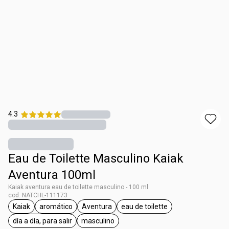
4.3
Eau de Toilette Masculino Kaiak
Aventura 100ml
Kaiak aventura eau de toilette masculino - 100 ml
cod. NATCHL-111173
Kaiak
aromático
Aventura
eau de toilette
general.tag Kaiak
general.tag aromático
general.tag Aventura
general.tag eau de toilette
día a día, para salir
masculino
general.tag día a día, para salir
general.tag masculino