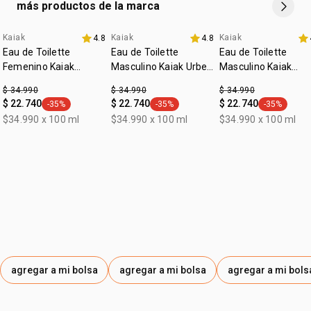
más productos de la marca
• notas de salida: mandarina, bergamota, artemisia
• notas de corazón: dihidro mircenol, muguete, pimienta
negra
Kaiak
Kaiak
Kaiak
4.8
4.8
• notas de fondo: sándalo, almizcle, ámbar
Eau de Toilette
Eau de Toilette
Eau de Toilette
• cruelty free
Femenino Kaiak
Masculino Kaiak Urbe
Masculino Kaiak
• vegano
Clásico 100ml
100ml
Clásico 100ml
$ 34.990
$ 34.990
$ 34.990
• ocasión: uso diario, para salir
$ 22.740
$ 22.740
$ 22.740
-35%
-35%
-35%
• subfamilia: cítrico
general.tag -35%
general.tag -35%
general.tag
$34.990 x 100 ml
$34.990 x 100 ml
$34.990 x 100 ml
*las imágenes son ilustrativas, este producto esta en una
posición frontal. el contenido de cada producto es el
indicado en su descripción
agregar a mi bolsa
agregar a mi bolsa
agregar a mi bols