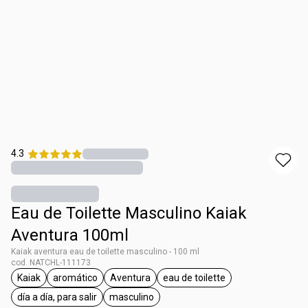
4.3
Eau de Toilette Masculino Kaiak
Aventura 100ml
Kaiak aventura eau de toilette masculino - 100 ml
cod. NATCHL-111173
Kaiak
aromático
Aventura
eau de toilette
general.tag Kaiak
general.tag aromático
general.tag Aventura
general.tag eau de toilette
día a día, para salir
masculino
general.tag día a día, para salir
general.tag masculino