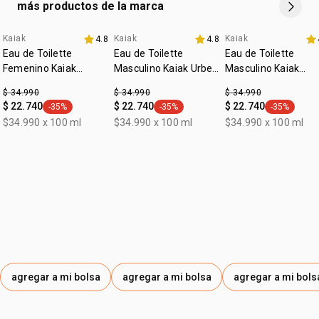
más productos de la marca
• notas de salida: mandarina, bergamota, artemisia
• notas de corazón: dihidro mircenol, muguete, pimienta
negra
Kaiak
Kaiak
Kaiak
4.8
4.8
• notas de fondo: sándalo, almizcle, ámbar
Eau de Toilette
Eau de Toilette
Eau de Toilette
• cruelty free
Femenino Kaiak
Masculino Kaiak Urbe
Masculino Kaiak
• vegano
Clásico 100ml
100ml
Clásico 100ml
$ 34.990
$ 34.990
$ 34.990
• ocasión: uso diario, para salir
$ 22.740
$ 22.740
$ 22.740
-35%
-35%
-35%
• subfamilia: cítrico
general.tag -35%
general.tag -35%
general.tag
$34.990 x 100 ml
$34.990 x 100 ml
$34.990 x 100 ml
*las imágenes son ilustrativas, este producto esta en una
posición frontal. el contenido de cada producto es el
indicado en su descripción
agregar a mi bolsa
agregar a mi bolsa
agregar a mi bols