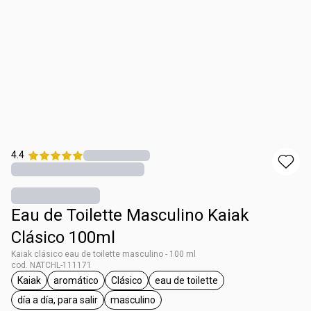
4.4
Eau de Toilette Masculino Kaiak
Clásico 100ml
Kaiak clásico eau de toilette masculino - 100 ml
cod. NATCHL-111171
Kaiak
aromático
Clásico
eau de toilette
general.tag Kaiak
general.tag aromático
general.tag Clásico
general.tag eau de toilette
día a día, para salir
masculino
general.tag día a día, para salir
general.tag masculino