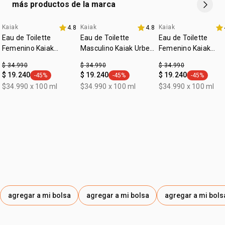
más productos de la marca
Kaiak
Kaiak
Kaiak
4.8
4.8
Eau de Toilette
Eau de Toilette
Eau de Toilette
Femenino Kaiak
Masculino Kaiak Urbe
Femenino Kaiak
Clásico 100ml
100ml
Aventura 100ml
$ 34.990
$ 34.990
$ 34.990
$ 19.240
$ 19.240
$ 19.240
-45%
-45%
-45%
general.tag -45%
general.tag -45%
general.tag
$34.990 x 100 ml
$34.990 x 100 ml
$34.990 x 100 ml
agregar a mi bolsa
agregar a mi bolsa
agregar a mi bols