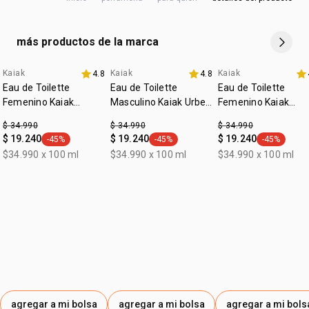
como las aguas
:
orejas.
ocasión
día a día, para salir
•
envase hecho con más de 50% de plástico reciclado
:
subfamilia
frutal
retirado de ciudades costeras.*
más productos de la marca
*% de referencia media anual de plástico utilizado en los
embalajes de perfumería de la marca, variando entre 50%
Kaiak
Kaiak
Kaiak
4.8
4.8
y 70%.
Eau de Toilette
Eau de Toilette
Eau de Toilette
Femenino Kaiak
Masculino Kaiak Urbe
Femenino Kaiak
Clásico 100ml
100ml
Aventura 100ml
$ 34.990
$ 34.990
$ 34.990
$ 19.240
$ 19.240
$ 19.240
-45%
-45%
-45%
general.tag -45%
general.tag -45%
general.tag
$34.990 x 100 ml
$34.990 x 100 ml
$34.990 x 100 ml
agregar a mi bolsa
agregar a mi bolsa
agregar a mi bols