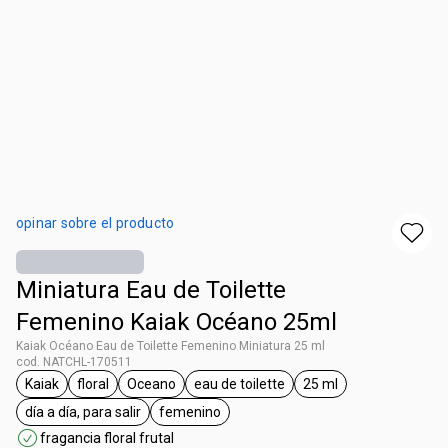
opinar sobre el producto
Miniatura Eau de Toilette
Femenino Kaiak Océano 25ml
Kaiak Océano Eau de Toilette Femenino Miniatura 25 ml
cod. NATCHL-170511
Kaiak
floral
Oceano
eau de toilette
25 ml
general.tag Kaiak
general.tag floral
general.tag Oceano
general.tag eau de toilette
general.tag 25 ml
día a día, para salir
femenino
general.tag día a día, para salir
general.tag femenino
fragancia floral frutal