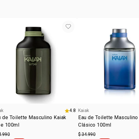
• notas de 
• libre de cr
• vegano
• ocasión: dí
ak
4.8
Kaiak
 de Toilette Masculino Kaiak
Eau de Toilette Masculino
be 100ml
Clásico 100ml
4.990
$ 34.990