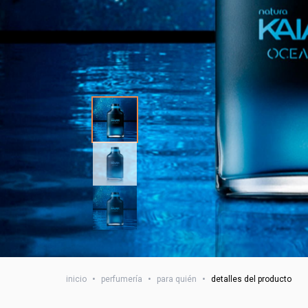
inicio
•
perfumería
•
para quién
•
detalles del producto