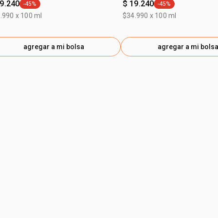
19.240
$ 19.240
-45%
-45%
general.tag -45%
general.tag -45%
.990 x 100 ml
$34.990 x 100 ml
agregar a mi bolsa
agregar a mi bols