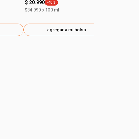
$ 20.990
$ 26.990
-40%
-40
general.tag -40%
gen
$34.990 x 100 ml
$44.990 x 100
a
agregar a mi bolsa
ag