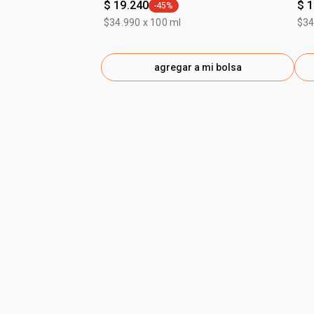
$ 19.240
$ 
-45%
general.tag -45%
$34.990 x 100 ml
$34
agregar a mi bolsa