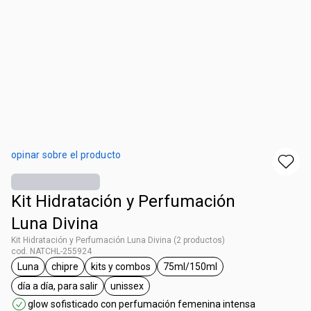
opinar sobre el producto
Kit Hidratación y Perfumación
Luna Divina
Kit Hidratación y Perfumación Luna Divina (2 productos)
cod. NATCHL-255924
Luna
chipre
kits y combos
75ml/150ml
general.tag Luna
general.tag chipre
general.tag kits y combos
general.tag 75ml/150ml
día a día, para salir
unissex
general.tag día a día, para salir
general.tag unissex
glow sofisticado con perfumación femenina intensa