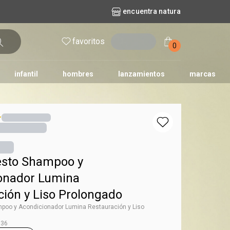
encuentra natura
favoritos
entrar
0
infantil
hombres
lanzamientos
marcas
no
dos diarios
iles
y bebé
repuestos maquillaje
natura solar
naturé
tododia
una
esto Shampoo y
onador Lumina
ción y Liso Prolongado
mpoo y Acondicionador Lumina Restauración y Liso
836