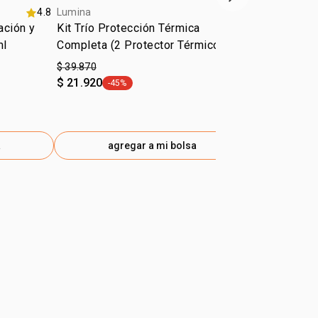
Siguiente vitrina
4.8
Lumina
Lumina
ción y
Kit Trío Protección Térmica
Protector t
ml
Completa (2 Protector Térmico + 1
Reparación 
Spray)
150ml
$ 39.870
$ 13.690
$ 21.920
$ 8.210
-45%
-40%
general.tag -45%
gener
$9.127 x 100 
a
agregar a mi bolsa
ag