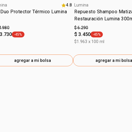
mina
4.8
Lumina
 Duo Protector Térmico Lumina
Repuesto Shampoo Matiza
Restauración Lumina 300
4.980
$ 6.290
13.730
$ 3.450
-45%
-45%
general.tag -45%
general.tag -45%
$1.963 x 100 ml
agregar a mi bolsa
agregar a mi bols