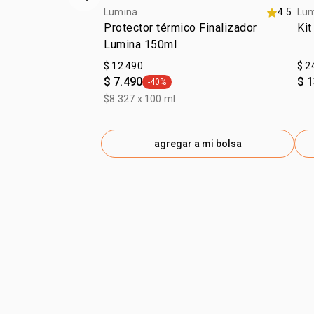
Vitrina de productos anterior
Lumina
4.5
Lu
Protector térmico Finalizador
Kit
Lumina 150ml
$ 12.490
$ 2
$ 7.490
$ 
-40%
general.tag -40%
$8.327 x 100 ml
agregar a mi bolsa