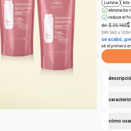
Lumina
kits
general.ta
elimina los
reduce el fr
$
de: $ 25.160
$49.560 x 100m
se acabó, ¡pe
sé el primero e
descripci
No incluye 
caracterís
•
shampoo qu
descamació
•
acondiciona
tipo de
por 24 hora
cómo usa
•
cabello má
cruelty
•
recarga de