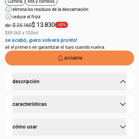
Lumina
kits y combos
general.tag Lumina
general.tag kits y combos
elimina los residuos de la descamación
reduce el frizz
$ 13.830
de: $ 25.160
-45%
general.tag -45%
$49.560 x 100ml
se acabó, ¡pero volverá pronto!
sé el primero en garantizar el tuyo cuando vuelva.
avísame
descripción
No incluye bolsa
características
•
shampoo que limpia y
elimina
los residuos de la
descamación después del alisado
•
acondicionador que restaura al cabello y
controla el
:
tipo de cabello
lisos y alisados
frizz por 24 horas
cómo usar
•
cabello más suave y resistente
cruelty free
•
recarga de nutrientes