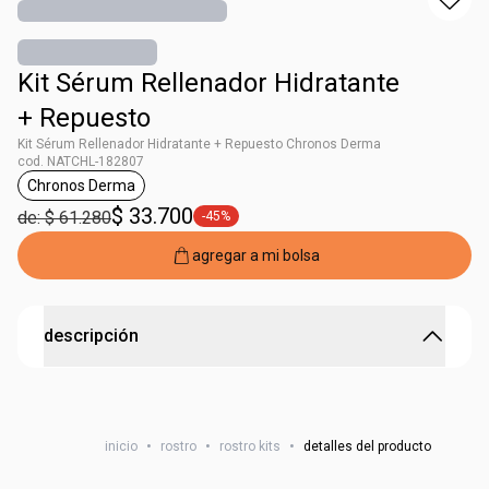
Kit Sérum Rellenador Hidratante
+ Repuesto
Kit Sérum Rellenador Hidratante + Repuesto Chronos Derma
cod. NATCHL-182807
Chronos Derma
general.tag Chronos Derma
$ 33.700
de: $ 61.280
-45%
general.tag -45%
agregar a mi bolsa
descripción
No incluye bolsa
Kit Sérum Rellenador Hidratante + Repuesto Chronos
más 75% acido hialuronico para tu piel*.
inicio
•
rostro
•
rostro kits
•
detalles del producto
92% relleno inmediato**
* Resultados de estimulación de la piel