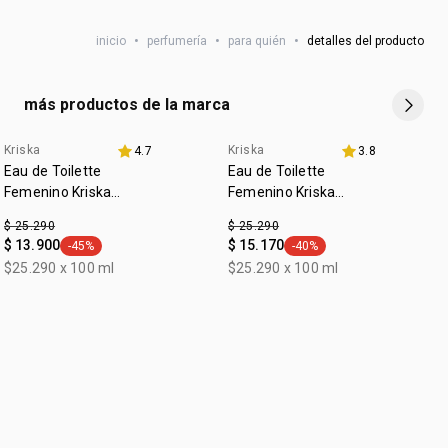
gourmand, maltol, caramelo
si deseas aprovechar todo el potencial de esta fragancia,
• cruelty free
inicio
•
perfumería
•
para quién
•
detalles del producto
aplícala en zonas como las muñecas, el cuello y detrás de
• vegana
• ocasión: uso diario, para salir
las orejas.
• subfamilia: frutal
más productos de la marca
Kriska
Kriska
4.7
3.8
Eau de Toilette
Eau de Toilette
Femenino Kriska
Femenino Kriska
Shock 100ml
Drama 100ml
$ 25.290
$ 25.290
$ 13.900
$ 15.170
-45%
-40%
general.tag -45%
general.tag -40%
$25.290 x 100 ml
$25.290 x 100 ml