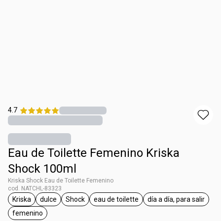
4.7
Eau de Toilette Femenino Kriska
Shock 100ml
Kriska Shock Eau de Toilette Femenino
cod. NATCHL-83323
Kriska
dulce
Shock
eau de toilette
día a día, para salir
general.tag Kriska
general.tag dulce
general.tag Shock
general.tag eau de toilette
general.tag día
femenino
general.tag femenino