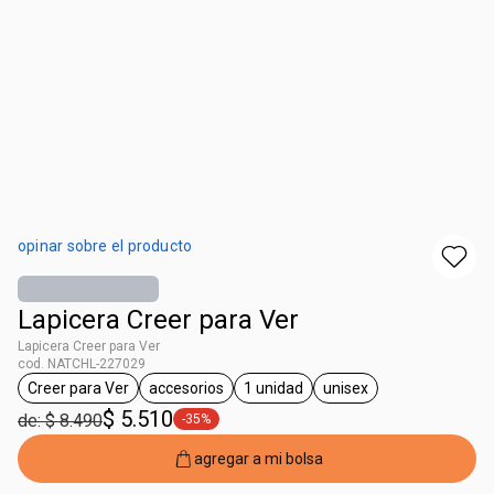
opinar sobre el producto
Lapicera Creer para Ver
Lapicera Creer para Ver
cod. NATCHL-227029
Creer para Ver
accesorios
1 unidad
unisex
general.tag Creer para Ver
general.tag accesorios
general.tag 1 unidad
general.tag unisex
$ 5.510
de: $ 8.490
-35%
general.tag -35%
agregar a mi bolsa