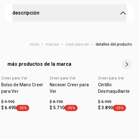
descripción
haz un regalo con impacto.
•
100% de lo recaudado es destinado a mejorar la
educación del país
inicio
•
marcas
•
creer para ver
•
detalles del producto
•
escribe hoy el futuro de la educación
•
bolígrafo tinta negra
más productos de la marca
Creer para Ver
Creer para Ver
Creer para Ver
edicion limitada
Bolso de Mano Creer
Neceser Creer para
Cintillo
para Ver
Ver
Desmaquillante
$ 9.990
$ 8.790
$ 5.990
$ 6.490
$ 5.710
$ 3.890
-35%
-35%
-35%
general.tag -35%
general.tag -35%
general.tag -