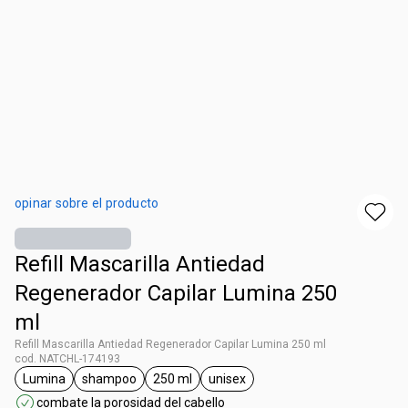
opinar sobre el producto
Refill Mascarilla Antiedad
Regenerador Capilar Lumina 250
ml
Refill Mascarilla Antiedad Regenerador Capilar Lumina 250 ml
cod. NATCHL-174193
Lumina
shampoo
250 ml
unisex
general.tag Lumina
general.tag shampoo
general.tag 250 ml
general.tag unisex
combate la porosidad del cabello