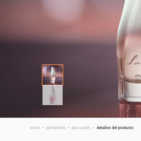
inicio
•
perfumería
•
para quién
•
detalles del producto