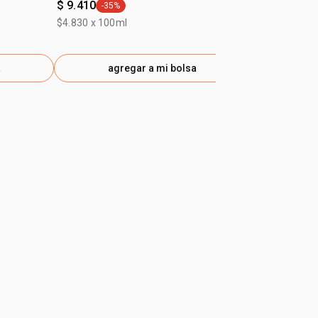
$ 9.410
$ 22.190
-35%
-40
general.tag -35%
gen
$4.830 x 100ml
$49.320 x 100
a
agregar a mi bolsa
ag