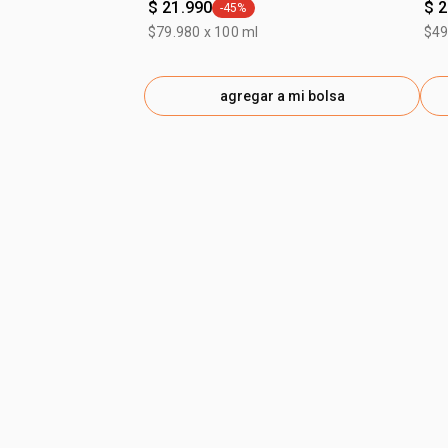
$ 21.990
$ 
-45%
general.tag -45%
$79.980 x 100 ml
$49
agregar a mi bolsa