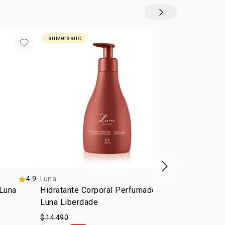
aniversario
Siguiente vitrina
4.9
Luna
Luna
 Luna
Hidratante Corporal Perfumado
Eau de Toil
Luna Liberdade
Absoluta 75
$ 14.490
$ 36.990