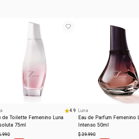
la perfumaci
Desodorante
a
4.9
Luna
 de Toilette Femenino Luna
Eau de Parfum Femenino 
soluta 75ml
Intenso 50ml
6.990
$ 39.990