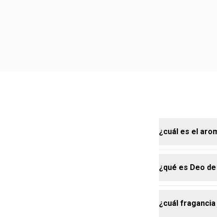
¿cuál es el aro
¿qué es Deo de
la fragancia 
línea, enriqu
aportando aún
¿cuál fragancia
cremosas ate
Deo de Parfum