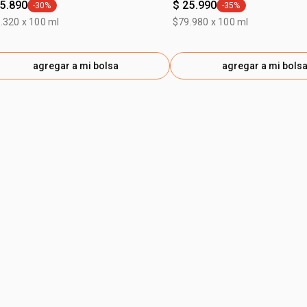
25.890
$ 25.990
-30%
-35%
general.tag -30%
general.tag -35%
.320 x 100 ml
$79.980 x 100 ml
agregar a mi bolsa
agregar a mi bols