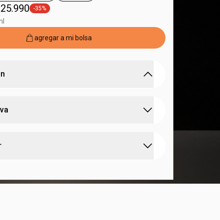
 25.990
-35%
general.tag -35%
ml
agregar a mi bolsa
ón
la Intensidad Única del Luna Intenso Deo
iva
única y sensual
ón perfecta de pachulí con notas gourmand de
:
 olfativa
chipre
r
 de florales femeninos con notas cremosas y
:
n
para salir, ocasiones especiales
das de durazno
asta por 10 horas
a tiene una forma única de perfumarse, pero
char todo el potencial del chipre amaderado
stro consejo es aplicarlo en áreas como las
cuello y detrás de las orejas. si quieres potenciar