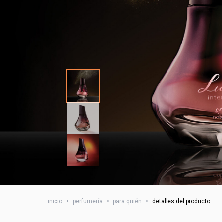
inicio
•
perfumería
•
para quién
•
detalles del producto