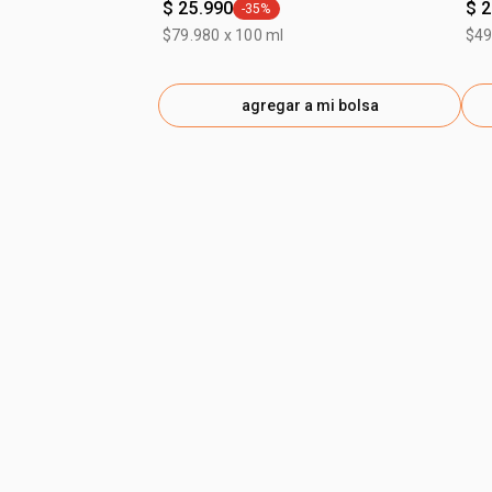
$ 25.990
$ 
-35%
general.tag -35%
$79.980 x 100 ml
$49
agregar a mi bolsa