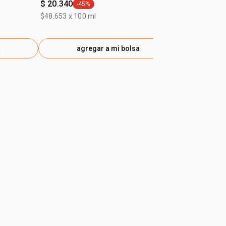
$ 20.340
$ 25.890
-45%
-30
general.tag -45%
gen
$48.653 x 100 ml
$49.320 x 100
a
agregar a mi bolsa
ag