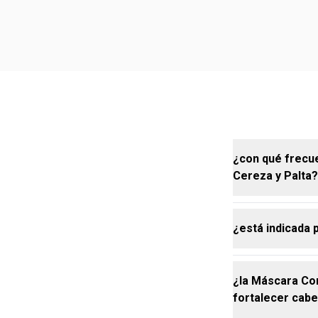
¿con qué frecu
Cereza y Palta?
¿está indicada 
para cabello
que el cabell
¿la Máscara Co
sí, la Máscar
fortalecer cabe
los daños cau