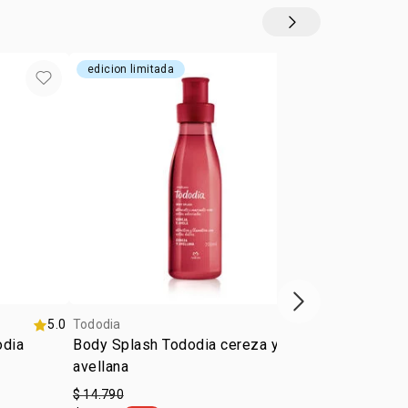
edicion limitada
edicion limi
Siguiente vitrina
5.0
Tododia
4.0
Tododia
odia
Body Splash Tododia cereza y
Crema Nutrit
avellana
Tododia Man
Vainilla
$ 14.790
$ 14.990