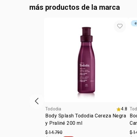
más productos de la marca
e
Vitrina de productos anterior
Tododia
4.8
Tod
Body Splash Tododia Cereza Negra
Bo
y Praliné 200 ml
Car
$ 14.790
$ 1