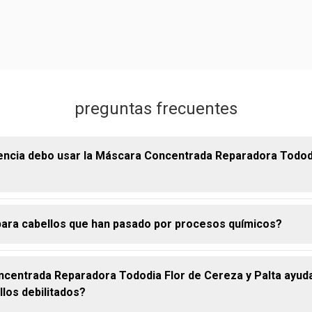
preguntas frecuentes
encia debo usar la Máscara Concentrada Reparadora Tododi
para cabellos que han pasado por procesos químicos?
s muy dañados, recomendamos usarla de 2 a 3 veces por semana
o se recupere, se puede reducir la frecuencia para mantenimient
ncentrada Reparadora Tododia Flor de Cereza y Palta ayud
a Concentrada Reparadora Tododia Flor de Cereza y Palta es idea
llos debilitados?
sados por procesos químicos, como la coloración y el alisado, 