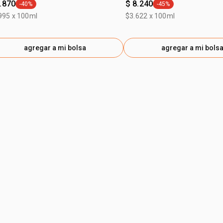
.870
$ 8.240
-40%
-45%
general.tag -40%
general.tag -45%
995 x 100ml
$3.622 x 100ml
agregar a mi bolsa
agregar a mi bols