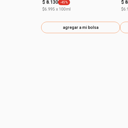
$ 8.130
$ 8
-45%
general.tag -45%
$6.995 x 100ml
$6.
agregar a mi bolsa