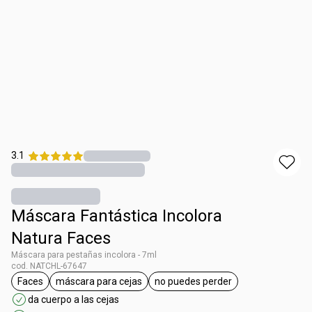
3.1
Máscara Fantástica Incolora
Natura Faces
Máscara para pestañas incolora - 7ml
cod. NATCHL-67647
Faces
máscara para cejas
no puedes perder
general.tag Faces
general.tag máscara para cejas
general.tag no puedes per
da cuerpo a las cejas