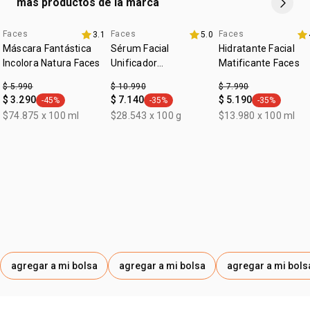
• edad recomendada: a partir de los 18 años
más productos de la marca
• libre de crueldad animal
• zona de aplicación: ojos y cejas
Faces
Faces
Faces
3.1
5.0
• incolora
Máscara Fantástica
Sérum Facial
Hidratante Facial
• dale volumen a las cejas
Incolora Natura Faces
Unificador
Matificante Faces
• para todes
Uniformiza+ Faces
• fácil de aplicar
$ 5.990
$ 10.990
$ 7.990
$ 3.290
$ 7.140
$ 5.190
-45%
-35%
-35%
general.tag -45%
general.tag -35%
general.tag -
$74.875 x 100 ml
$28.543 x 100 g
$13.980 x 100 ml
agregar a mi bolsa
agregar a mi bolsa
agregar a mi bols