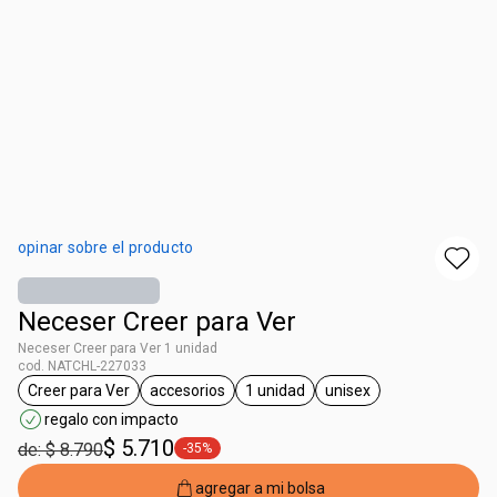
opinar sobre el producto
Neceser Creer para Ver
Neceser Creer para Ver 1 unidad
cod. NATCHL-227033
Creer para Ver
accesorios
1 unidad
unisex
general.tag Creer para Ver
general.tag accesorios
general.tag 1 unidad
general.tag unisex
regalo con impacto
$ 5.710
de: $ 8.790
-35%
general.tag -35%
agregar a mi bolsa