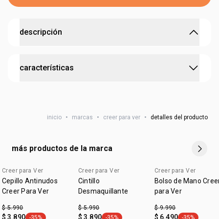
descripción
para guardar tus cosméticos favoritos.
características
•
el 100% de tu compra de productos Creer para Ver se
reinvierte en iniciativas para transformar la educación en
el país
cruelty free
•
medidas: 20x9x10 cm.
vegano
inicio
•
marcas
•
creer para ver
•
detalles del producto
más productos de la marca
Creer para Ver
Creer para Ver
Creer para Ver
edicion limitada
edicion limitada
Cepillo Antinudos
Cintillo
Bolso de Mano Cree
Creer Para Ver
Desmaquillante
para Ver
$ 5.990
$ 5.990
$ 9.990
$ 3.890
$ 3.890
$ 6.490
-35%
-35%
-35%