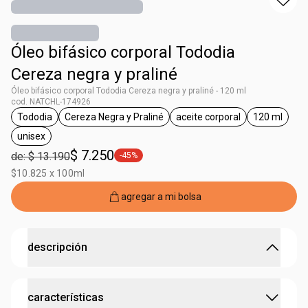
Óleo bifásico corporal Tododia
Cereza negra y praliné
Óleo bifásico corporal Tododia Cereza negra y praliné - 120 ml
cod. NATCHL-174926
Tododia
Cereza Negra y Praliné
aceite corporal
120 ml
general.tag Tododia
general.tag Cereza Negra y Praliné
general.tag aceite corp
general.t
unisex
general.tag unisex
$ 7.250
de: $ 13.190
-45%
general.tag -45%
$10.825 x 100ml
agregar a mi bolsa
descripción
Óleo bifásico corporal Tododia Cereza negra y praliné
características